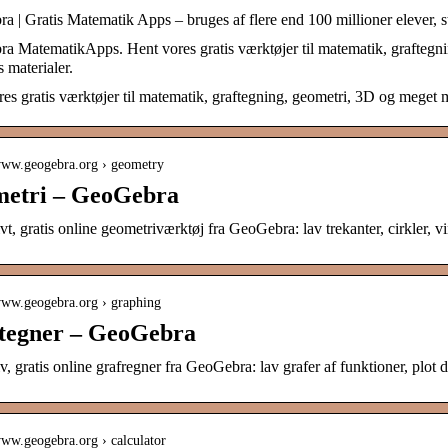
 | Gratis Matematik Apps – bruges af flere end 100 millioner elever, 
 MatematikApps. Hent vores gratis værktøjer til matematik, graftegni
 materialer.
es gratis værktøjer til matematik, graftegning, geometri, 3D og meget 
/www.geogebra.org › geometry
etri – GeoGebra
ivt, gratis online geometriværktøj fra GeoGebra: lav trekanter, cirkler, v
/www.geogebra.org › graphing
tegner – GeoGebra
iv, gratis online grafregner fra GeoGebra: lav grafer af funktioner, plot
www.geogebra.org › calculator