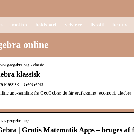
ss
motion
holdsport
velvære
livsstil
beauty
ebra online
www.geogebra.org › classic
ebra klassisk
a klassisk – GeoGebra
nline app-samling fra GeoGebra: du får graftegning, geometri, algebra,
!
/www.geogebra.org › …
ebra | Gratis Matematik Apps – bruges af 