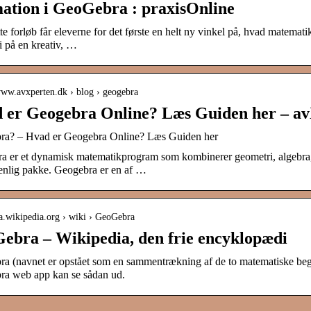
ation i GeoGebra : praxisOnline
e forløb får eleverne for det første en helt ny vinkel på, hvad matem
 på en kreativ, …
/www.avxperten.dk › blog › geogebra
 er Geogebra Online? Læs Guiden her – a
a? – Hvad er Geogebra Online? Læs Guiden her
 er et dynamisk matematikprogram som kombinerer geometri, algebra, reg
enlig pakke. Geogebra er en af …
da.wikipedia.org › wiki › GeoGebra
ebra – Wikipedia, den frie encyklopædi
a (navnet er opstået som en sammentrækning af de to matematiske beg
a web app kan se sådan ud.