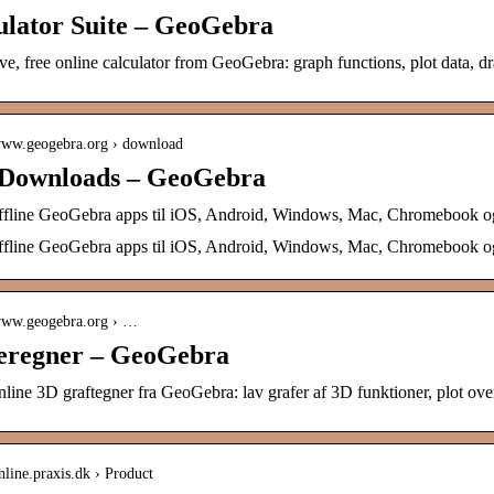
ulator Suite – GeoGebra
ive, free online calculator from GeoGebra: graph functions, plot data, dr
/www.geogebra.org › download
Downloads – GeoGebra
offline GeoGebra apps til iOS, Android, Windows, Mac, Chromebook o
offline GeoGebra apps til iOS, Android, Windows, Mac, Chromebook o
/www.geogebra.org › …
eregner – GeoGebra
nline 3D graftegner fra GeoGebra: lav grafer af 3D funktioner, plot ove
online.praxis.dk › Product