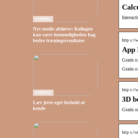
Calc
Interact
FITNESS
Nyt studie afslører: Kollagen
kan være hemmeligheden bag
http s:/
bedre træningsresultater
App 
Gratis 
Gratis 
http s:/
LIVSSTIL
3D b
Lær jeres eget forhold at
kende
Gratis o
http s://