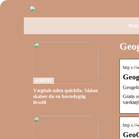
fitne
Geog
http s://
Geog
LIVSSTIL
Geogebr
Vægttab uden quickfix: Sådan
Gratis o
skaber du en bæredygtig
værktøj
livsstil
http s:/
GeoG