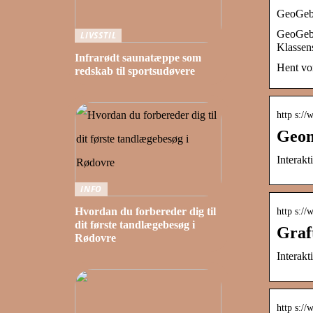
GeoGebra
GeoGebra
LIVSSTIL
Klassens
Infrarødt saunatæppe som
Hent vor
redskab til sportsudøvere
http s:/
Geom
Interakt
INFO
Hvordan du forbereder dig til
http s:/
dit første tandlægebesøg i
Graf
Rødovre
Interakt
http s://