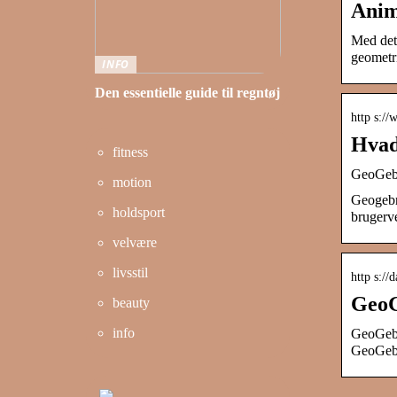
Anim
Med dett
geometri
INFO
Den essentielle guide til regntøj
http s:/
Hvad
fitness
GeoGebr
motion
Geogebra
holdsport
brugerv
velvære
livsstil
http s://
GeoG
beauty
info
GeoGebr
GeoGebr