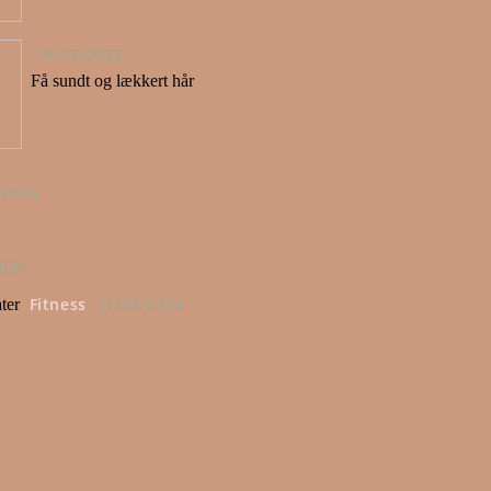
18/02/2022
Få sundt og lækkert hår
/2026
2024
Fitness
21/08/2024
ter