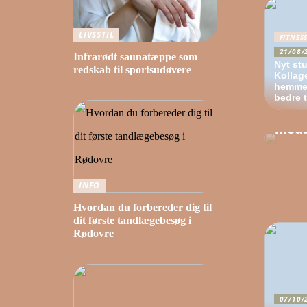
LIVSSTIL
FITNES
21/08/
Infrarødt saunatæppe som
Nyt stu
redskab til sportsudøvere
Kollag
hemme
16/1
bedre 
Skab 
meda
INFO
Hvordan du forbereder dig til
dit første tandlægebesøg i
Rødovre
07/10/