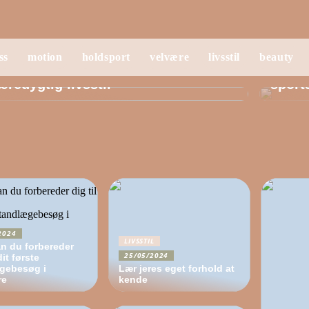
STIL
LIVSS
ss
motion
holdsport
velvære
livsstil
beauty
tab uden quickfix: Sådan skaber du
Infra
redygtig livsstil
sport
2024
LIVSSTIL
n du forbereder
25/05/2024
dit første
gebesøg i
Lær jeres eget forhold at
re
kende