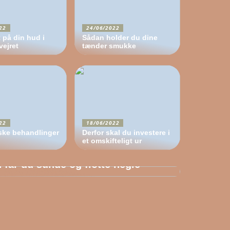
22
24/06/2022
 på din hud i
Sådan holder du dine
vejret
tænder smukke
22
18/06/2022
ske behandlinger
Derfor skal du investere i
et omskifteligt ur
/2022
 får du sunde og flotte negle