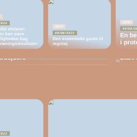
S
INFO
2024
INFO
die afslører:
05/06/2
06/06/2023
en kan være
En be
ligheden bag
Den essentielle guide til
0/2022
i pro
træningsresultater
regntøj
09/10
et utroligt event til dine
rbejdere
Start
2022