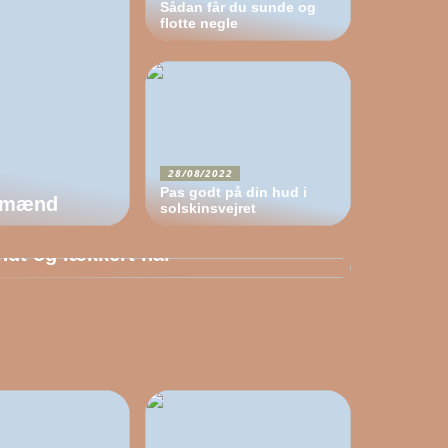
Sådan får du sunde og
flotte negle
28/08/2022
Pas godt på din hud i
l mænd
solskinsvejret
/2022
ndt og lækkert hår