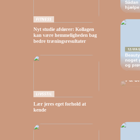
Sådan 
hjælpe
FITNESS
Nyt studie afslører: Kollagen
kan være hemmeligheden bag
bedre træningsresultater
12/09/
Beauty
noget g
og prø
22/0
Få s
LIVSSTIL
Lær jeres eget forhold at
kende