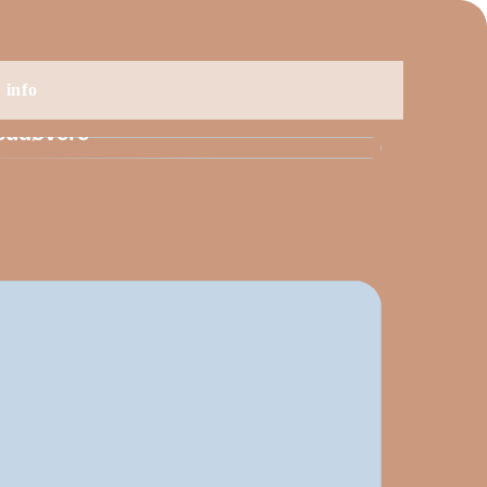
TIL
info
rødt saunatæppe som redskab til
sudøvere