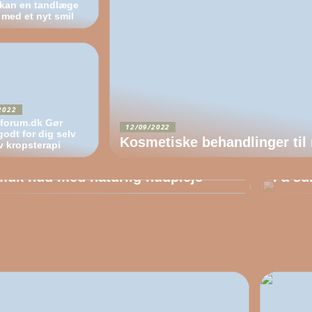
kan en tandlæge
 med et nyt smil
2022
forum.dk Gør
12/09/2022
odt for dig selv
Kosmetiske behandlinger ti
v kropsterapi
8/2022
17/08
muk hud med naturlig hudpleje
Få su