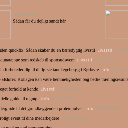
02/04/2022
Sådan får du dejligt sundt hår
Livsstil
01/05
den quickfix: Sådan skaber du en bæredygtig livsstil
Livsstil
26/12/2024
 saunatæppe som redskab til sportsudøvere
Info
17/10/
u forbereder dig til dit første tandlægebesøg i Rødovre
e afslører: Kollagen kan være hemmeligheden bag bedre træningsresulta
Livsstil
25/05/2024
eget forhold at kende
Info
06/06/2023
ielle guide til regntøj
Info
05/06/2023
erguide til det grundlæggende i proteinpulver
16/10/2022
roligt event til dine medarbejdere
09/10/2022
 dag med en god morgenrutine