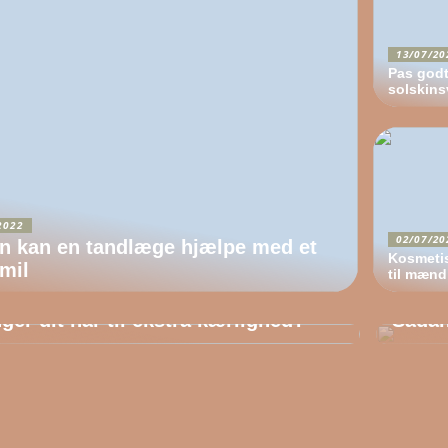
13/07/20
Pas godt
solskins
2022
02/07/20
n kan en tandlæge hjælpe med et
Kosmeti
mil
til mænd
6/2022
27/05
ger dit hår til ekstra kærlighed?
Sådan