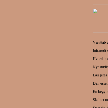
Vægttab u
Infrarødt
Hvordan d
Nyt studi
Lær jeres 
Den essent
En begynd
Skab et ut
Start din