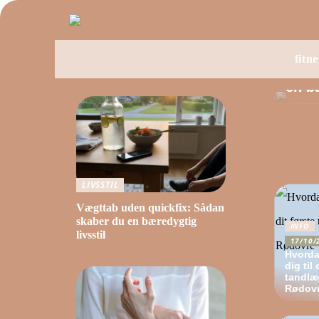
LIVS
fitne
Vægt
en bæ
LIVSSTIL
Vægttab uden quickfix: Sådan
skaber du en bæredygtig
INFO
livsstil
17/10/
Hvorda
dig til 
tandlæ
Rødov