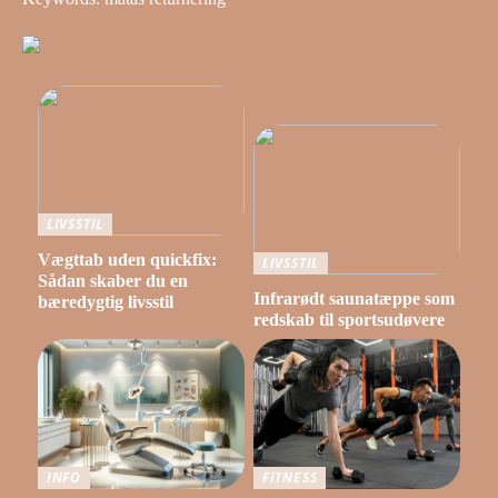
LIVSSTIL
Vægttab uden quickfix:
LIVSSTIL
Sådan skaber du en
Infrarødt saunatæppe som
bæredygtig livsstil
redskab til sportsudøvere
INFO
FITNESS