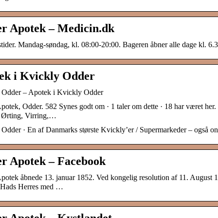
r Apotek – Medicin.dk
ider. Mandag-søndag, kl. 08:00-20:00. Bageren åbner alle dage kl. 6.3
ek i Kvickly Odder
 Odder – Apotek i Kvickly Odder
otek, Odder. 582 Synes godt om · 1 taler om dette · 18 har været her. 
 Ørting, Virring,…
 Odder · En af Danmarks største Kvickly’er / Supermarkeder – også on
r Apotek – Facebook
otek åbnede 13. januar 1852. Ved kongelig resolution af 11. August 18
 Hads Herres med …
r Apotek – Kystlandet