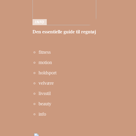
INFO
Den essentielle guide til regntøj
fitness
motion
holdsport
velvære
livsstil
beauty
info