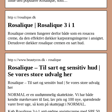
finde den populære Rosalique, som…
http s://rosalique.dk
Rosalique | Rosalique 3 i 1
Rosalique cremen fungerer derfor både som en rosacea
creme, da den effektivt dækker karpsrængningerne i ansigtet.
Derudover dækker rosalique cremen en sart hud.
http s://www.beautycos.dk › rosalique
Rosalique – Til sart og sensitiv hud |
Se vores store udvalg her
Rosalique – Til sart og sensitiv hud | Se vores store udvalg
her
NORMAL er en uudtømmelig skattekiste. Vi har både
kendte mærkevarer til fast, lav pris og 100 nye, spændende
varer hver uge, så kom på skattejagt i NORMAL.
Køb Rosalique 3-i-1 anti-rødme ansigtscreme med SPF 50