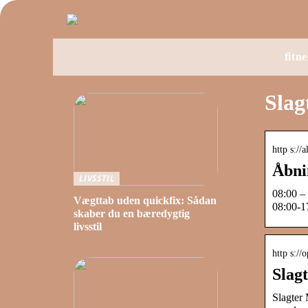
fitne
Slag
http s://
Åbni
LIVSSTIL
08:00 –
Vægttab uden quickfix: Sådan
08:00-1
skaber du en bæredygtig
livsstil
http s://
Slag
Slagter