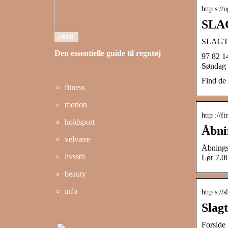
http s://
SLAG
INFO
SLAGT
Den essentielle guide til regntøj
97 82 1
Søndag 
Find de
fitness
motion
http ://f
holdsport
Åbni
velvære
Åbningst
livsstil
Lør 7.00
beauty
info
http s://
Slag
Forside 