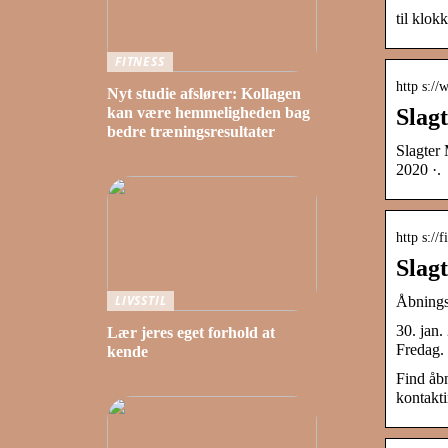
til klok
FITNESS
http s:/
Nyt studie afslører: Kollagen
Slag
kan være hemmeligheden bag
bedre træningsresultater
Slagter 
2020 ·.
http s://
Slag
LIVSSTIL
Åbnings
30. jan.
Lær jeres eget forhold at
Fredag. 
kende
Find åb
kontakti