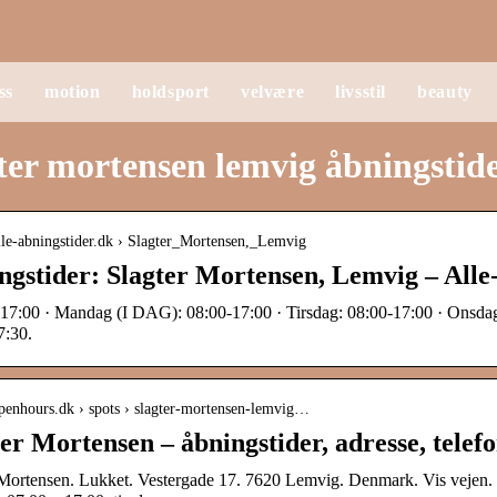
ss
motion
holdsport
velvære
livsstil
beauty
ter mortensen lemvig åbningstid
alle-abningstider.dk › Slagter_Mortensen,_Lemvig
ngstider: Slagter Mortensen, Lemvig – Alle
 17:00 · Mandag (I DAG): 08:00-17:00 · Tirsdag: 08:00-17:00 · Onsdag
7:30.
openhours.dk › spots › slagter-mortensen-lemvig…
ter Mortensen – åbningstider, adresse, tel
 Mortensen. Lukket. Vestergade 17. 7620 Lemvig. Denmark. Vis vejen.