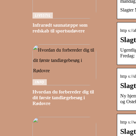
mandag. 
Slagter 
LIVSSTIL
Infrarødt saunatæppe som
http s://
redskab til sportsudøvere
Slag
Ugentlig
Fredag:
http s://
INFO
Slag
Hvordan du forbereder dig til
Ny hjemm
dit første tandlægebesøg i
og Oste
Rødovre
http s:/
Slag